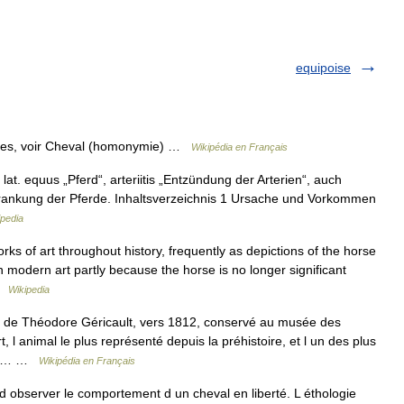
equipoise
mes, voir Cheval (homonymie) …
Wikipédia en Français
 lat. equus „Pferd“, arteriitis „Entzündung der Arterien“, auch
serkrankung der Pferde. Inhaltsverzeichnis 1 Ursache und Vorkommen
pedia
 of art throughout history, frequently as depictions of the horse
n modern art partly because the horse is no longer significant
 …
Wikipedia
 de Théodore Géricault, vers 1812, conservé au musée des
, l animal le plus représenté depuis la préhistoire, et l un des plus
tous… …
Wikipédia en Français
f d observer le comportement d un cheval en liberté. L éthologie