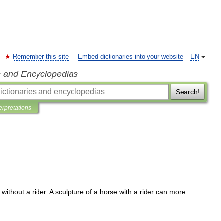
Remember this site
Embed dictionaries into your website
EN
s and Encyclopedias
Search!
terpretations
without
a
rider
.
A
sculpture
of
a
horse
with
a
rider
can
more