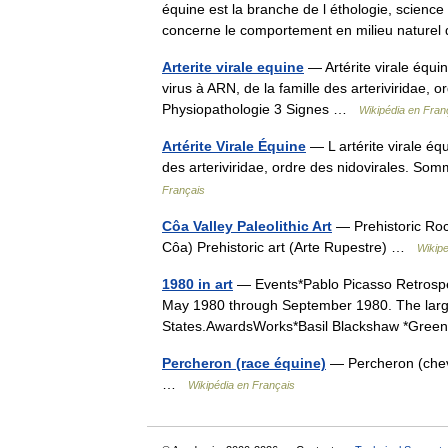
équine est la branche de l éthologie, scienc
concerne le comportement en milieu natu
Arterite virale equine
— Artérite virale équin
virus à ARN, de la famille des arteriviridae,
Physiopathologie 3 Signes …
Wikipédia en Fran
Artérite Virale Équine
— L artérite virale équ
des arteriviridae, ordre des nidovirales. S
Français
Côa Valley Paleolithic Art
— Prehistoric Rock
Côa) Prehistoric art (Arte Rupestre) …
Wikipe
1980 in art
— Events*Pablo Picasso Retrospec
May 1980 through September 1980. The larges
States.AwardsWorks*Basil Blackshaw *Gr
Percheron (race équine)
— Percheron (cheva
…
Wikipédia en Français