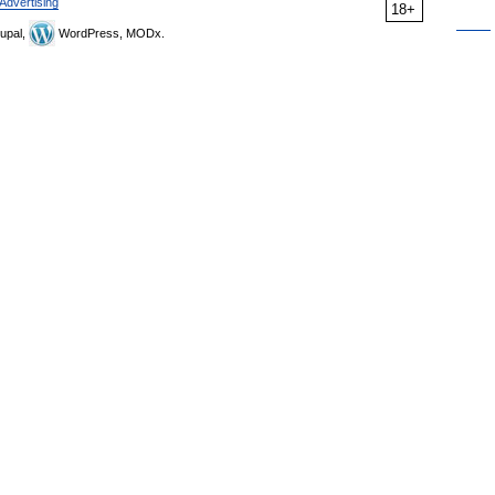
Advertising
18+
upal,
WordPress, MODx.