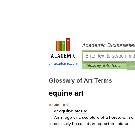
Academic Dictionarie
en-academic.com
Glossary of Art Terms
In
Glossary of Art Terms
equine art
equine
art
or
equine
statue
An
image
or
a
sculpture
of
a
horse
,
with
or
specifically
be
called
an
equestrian
statue
.