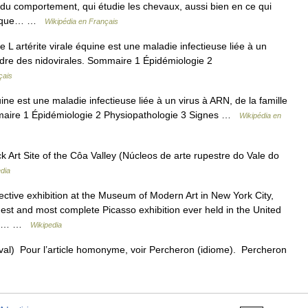
e du comportement, qui étudie les chevaux, aussi bien en ce qui
rel que… …
Wikipédia en Français
e L artérite virale équine est une maladie infectieuse liée à un
 ordre des nidovirales. Sommaire 1 Épidémiologie 2
çais
ine est une maladie infectieuse liée à un virus à ARN, de la famille
ommaire 1 Épidémiologie 2 Physiopathologie 3 Signes …
Wikipédia en
 Art Site of the Côa Valley (Núcleos de arte rupestre do Vale do
dia
tive exhibition at the Museum of Modern Art in New York City,
t and most complete Picasso exhibition ever held in the United
een… …
Wikipedia
l) Pour l’article homonyme, voir Percheron (idiome). Percheron