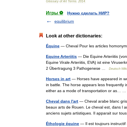
Glossary
of
Art
Terms
.
2014
.
Игры ⚽
Нужно сделать НИР?
equilibrium
Look at other dictionaries:
Équine
— Cheval Pour les articles homony
Equine Arteriitis
— Die Equine Arteriitis (von
Equine Virale Arteriitis, EVA) ist eine Viru
2 Übertragung 3 Pathogenese …
Deutsch Wiki
Horses in art
— Horses have appeared in works
in battle. The horse appears less frequently i
either as a mode of transportation or as…
Cheval dans l'art
— Cheval arabe blanc gris
beaux arts de Rouen. Le cheval est, dans l art
anciens sujets artistiques. Il apparait sur 
Éthologie équine
— Il est toujours instructi