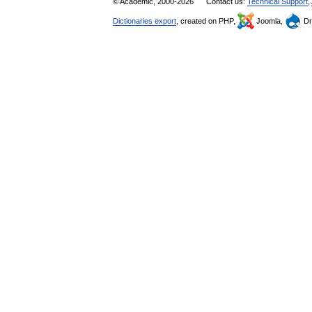
© Academic, 2000-2026
Contact us:
Technical Support
,
Dictionaries export
, created on PHP,
Joomla,
Dr